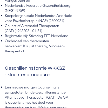
Aangesloten bij
Nederlandse Federatie Gezondheidszorg
(NFG)
(9759)
Koepelorganisatie Nederlandse Associatie
voor Psychotherapie (NAP)
(2600021)
Collectief Alternatief Therapeuten
(CAT)
(49482021-01-31)
Registratie bij:
Stichting EFT Nederland
Onderdeel van therapeuten
netwerken:
It's just therapy,
Vind-een-
therapeut.nl
Geschilleninstantie WKKGZ
-
klachtenprocedure
Een nieuwe morgen Counseling is
aangesloten bij de Geschilleninstantie
Alternatieve Therapeuten (GAT). De GAT
is opgericht met het doel voor
therapeuten en hun cliënten een goede